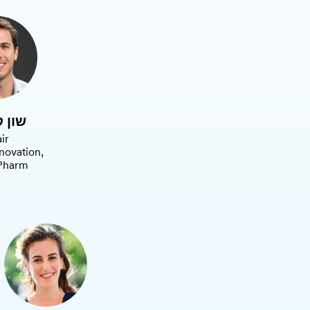
שון 
ir
novation,
Pharm