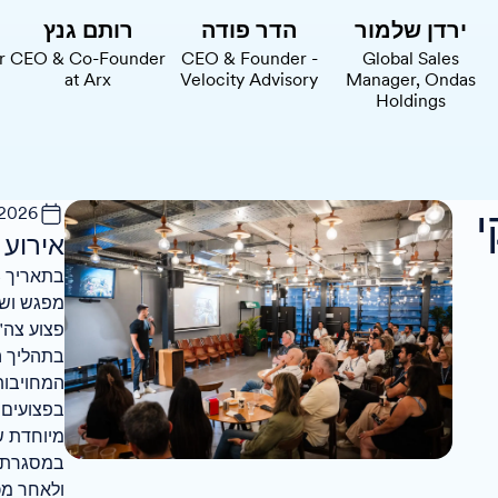
ירדן שלמור
הדר פודה
רותם גנץ
r
CEO & Co-Founder
CEO & Founder -
Global Sales
at Arx
Velocity Advisory
Manager, Ondas
Holdings
י
 2026
אירוע 
מפגש ושי
פצוע צה"
בתהליך ה
המחויבות
בפצועים 
מיוחדת ש
במסגרתה 
ולאחר מכ