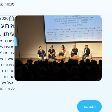
מנטורינג,
 2026
אירוע
עיתון 
ביום חמי
מטעם עית
עם מנכ"ל 
הצעיר של
צפנת דרו
הבורד הצ
הפורום. 
מגיל צעי
לעתיד טו
הצג עוד