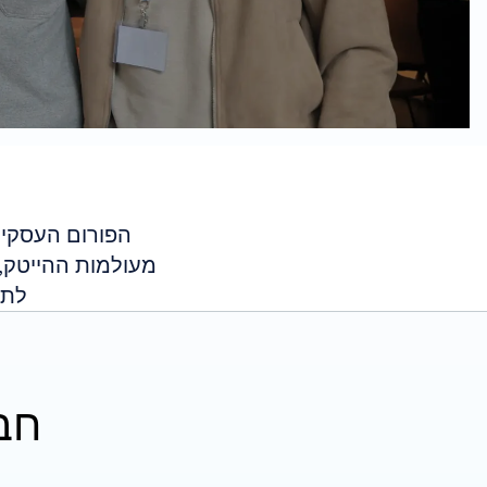
מעולמות ההייטק, 
לתג
חבר