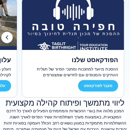
הפודקאסט שלנו
עלון
ההסכת מיועד למחנכות ומחנכי הסיור של תגלית
העלון 
הוותיקים והמנוסים וגם לחדשים שמצטרפים
לשורותינו. בפרקים קצרים ונגישים נעסוק במגוון רחב
מרכז ת
מעבר לפודקאסט
עלון
של נושאים: איך נולדה תגלית ומה עומד מאחורי
סיפורי
הרעיון? אילו כלים חינוכיים עומדים לרשותנו- מגישת
וקישור
הלומד במרכז ועד הצגת המורכבויות שבחברה
השונות 
ליווי מתמשך ופיתוח קהילה מקצועית
ובמציאות הישראלית? נצלול לשאלות של זהות יהודית
וצמיחה
וישראלית, נדבר על קיימות וחינוך סביבתי דרך תגלית
המכון מלווה את בוגרי ההכשרות והמתמחים הפעילים לאורך כל דרכם
ירוקה, נבין איך בונים חוויית סיור שמשלבת רגש, ידע
המקצועית, באמצעות מערך השתלמויות עשיר הפרוס לאורך השנה.
וערכים, ונכיר דרכי התמודדות עם דילמות בשטח.
ההשתלמויות מתמקדות במגוון נושאים רחב הכולל העמקה בסוגיות זהות
בנוסף, נדבר על תפקיד המחנך כמוביל קבוצה, ניחשף
יהודית עכשווית, היכרות עם ישראל של היום על מגמותיה ואתגריה, פיתוח