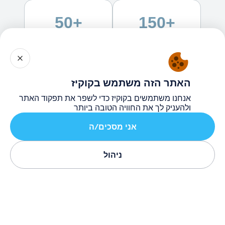
+50
+150
אירועים בשנה
נבחרו למנהיגי
סביב העולם
המחר
האתר הזה משתמש בקוקיז
1/3
אנחנו משתמשים בקוקיז כדי לשפר את תפקוד האתר
עובדים בחברות
ולהעניק לך את החוויה הטובה ביותר
Fortune 500
אני מסכים/ה
ניהול
צור קשר
תוכנית קיץ
תוכנית הקיץ של תגלית אקסל היא תוכנית יוקרתית
למשתתפים מישראל ומהעולם, הנבחרים על פי